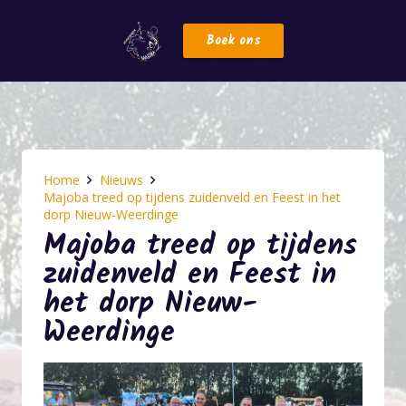
Boek ons
Home
Nieuws
Majoba treed op tijdens zuidenveld en Feest in het
dorp Nieuw-Weerdinge
Majoba treed op tijdens
zuidenveld en Feest in
het dorp Nieuw-
Weerdinge