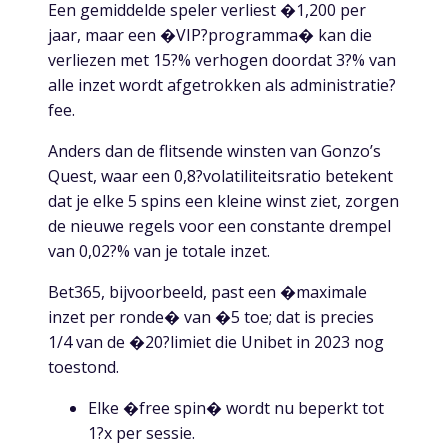
Een gemiddelde speler verliest �1,200 per
jaar, maar een �VIP?programma� kan die
verliezen met 15?% verhogen doordat 3?% van
alle inzet wordt afgetrokken als administratie?
fee.
Anders dan de flitsende winsten van Gonzo’s
Quest, waar een 0,8?volatiliteitsratio betekent
dat je elke 5 spins een kleine winst ziet, zorgen
de nieuwe regels voor een constante drempel
van 0,02?% van je totale inzet.
Bet365, bijvoorbeeld, past een �maximale
inzet per ronde� van �5 toe; dat is precies
1/4 van de �20?limiet die Unibet in 2023 nog
toestond.
Elke �free spin� wordt nu beperkt tot
1?x per sessie.