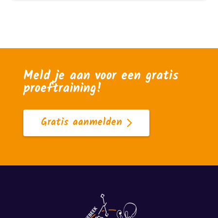
Meld je aan voor een gratis
proeftraining!
Gratis aanmelden