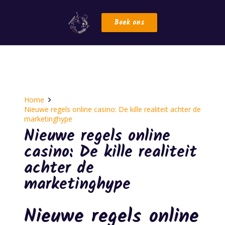
Boek ons
Home
Nieuwe regels online casino: De kille realiteit achter de
marketinghype
Nieuwe regels online
casino: De kille realiteit
achter de
marketinghype
Nieuwe regels online