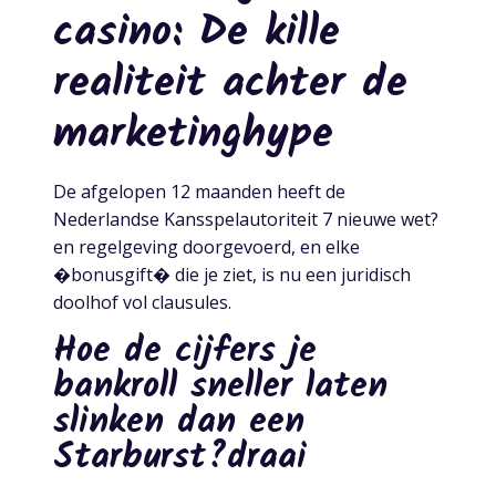
casino: De kille
realiteit achter de
marketinghype
De afgelopen 12 maanden heeft de
Nederlandse Kansspelautoriteit 7 nieuwe wet?
en regelgeving doorgevoerd, en elke
�bonusgift� die je ziet, is nu een juridisch
doolhof vol clausules.
Hoe de cijfers je
bankroll sneller laten
slinken dan een
Starburst?draai