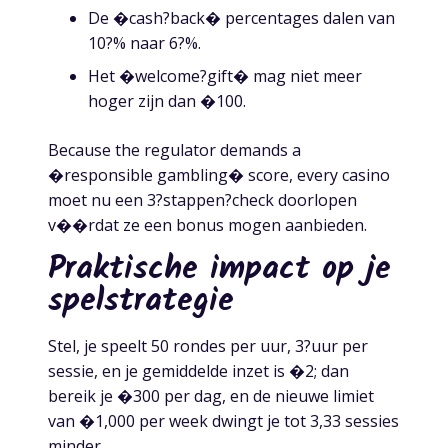
De �cash?back� percentages dalen van
10?% naar 6?%.
Het �welcome?gift� mag niet meer
hoger zijn dan �100.
Because the regulator demands a
�responsible gambling� score, every casino
moet nu een 3?stappen?check doorlopen
v��rdat ze een bonus mogen aanbieden.
Praktische impact op je
spelstrategie
Stel, je speelt 50 rondes per uur, 3?uur per
sessie, en je gemiddelde inzet is �2; dan
bereik je �300 per dag, en de nieuwe limiet
van �1,000 per week dwingt je tot 3,33 sessies
minder.