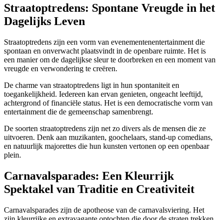
Straatoptredens: Spontane Vreugde in het
Dagelijks Leven
Straatoptredens zijn een vorm van evenementenentertainment die
spontaan en onverwacht plaatsvindt in de openbare ruimte. Het is
een manier om de dagelijkse sleur te doorbreken en een moment van
vreugde en verwondering te creëren.
De charme van straatoptredens ligt in hun spontaniteit en
toegankelijkheid. Iedereen kan ervan genieten, ongeacht leeftijd,
achtergrond of financiële status. Het is een democratische vorm van
entertainment die de gemeenschap samenbrengt.
De soorten straatoptredens zijn net zo divers als de mensen die ze
uitvoeren. Denk aan muzikanten, goochelaars, stand-up comedians,
en natuurlijk majorettes die hun kunsten vertonen op een openbaar
plein.
Carnavalsparades: Een Kleurrijk
Spektakel van Traditie en Creativiteit
Carnavalsparades zijn de apotheose van de carnavalsviering. Het
zijn kleurrijke en extravagante optochten die door de straten trekken